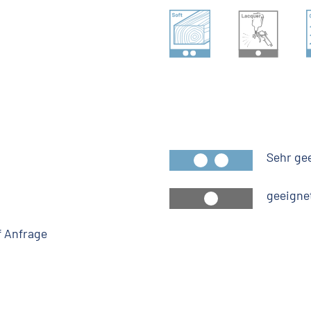
Sehr ge
geeigne
 Anfrage