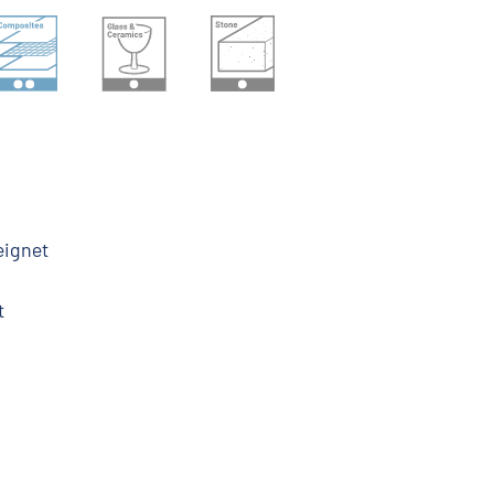
eignet
t