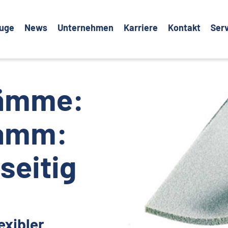
euge
News
Unternehmen
Karriere
Kontakt
Ser
wämme:
wamm:
seitig
exibler