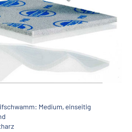
ifschwamm: Medium, einseitig
nd
tharz