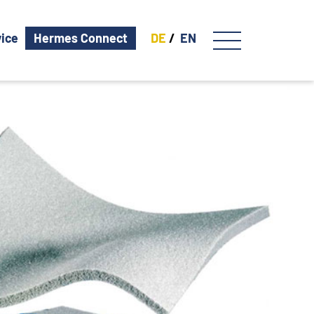
vice
Hermes Connect
DE
EN