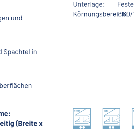
Unterlage:
Fest
Körnungsbereich:
P 60/
gen und
d Spachtel in
Oberflächen
me:
tig (Breite x