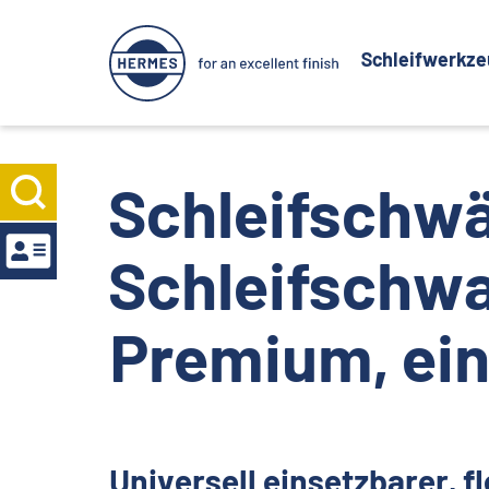
Schleifwerkz
Schleifsch
Schleifsch
Premium, ein
Universell einsetzbarer, fl