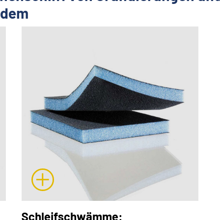
erdem
Schleifschwämme: