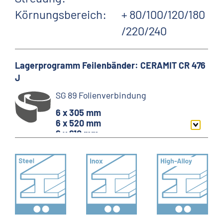
Körnungsbereich:
+ 80/100/120/180
/220/240
Lagerprogramm Feilenbänder: CERAMIT CR 476
J
SG 89 Folienverbindung
6 x 305 mm
6 x 520 mm
6 x 610 mm
9 x 533 mm
10 x 330 mm
12 x 305 mm
12 x 330 mm
12 x 520 mm
13 x 305 mm
13 x 457 mm
13 x 610 mm